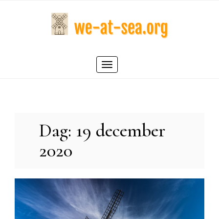
Skip
to
content
Toggle
navigation
Dag:
19 december
2020